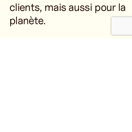
clients, mais aussi pour la
planète.
+ NOS VALEURS
01
Qualité
Nous livrons des produits qui répondent ou
dépassent les attentes des clients, soutenus par un
contrôle qualité rigoureux.