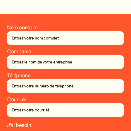
Contact
Contact
Nom complet
Companie
Téléphone
Courriel
J’ai besoin: